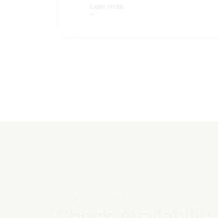
AMERICAS INN & SUITE
Check Availability
Ensuring a seamless booking experience is o