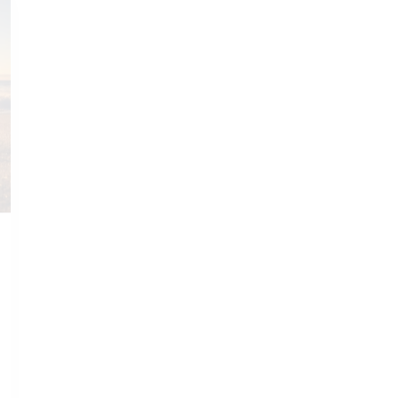
SEP 14, 2023
GUÍAS DE DESTINOS
Costas
Descubiertas. Una
Guía de Viaje
Completa
Leer más